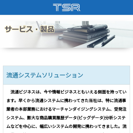
企業情報
採用情報
会社概要
インターンシップ
トップからのご挨拶
新卒・未経験者採用
沿革
中途採用
流通システムソリューション
会社アクセス
社員の声
取得資格
流通ビジネスは、今や情報ビジネスともいえる側面を持ってい
ます。早くから流通システムに携わってきた当社は、特に流通事
業者の本部業務におけるマーチャンダイジングシステム、受発注
システム、膨大な商品購買履歴データ(ビッグデータ)分析システ
ムなどを中心に、幅広いシステムの開発に携わってきました。流