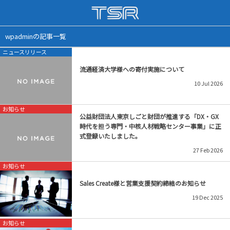
企業情報
採用情報
wpadminの記事一覧
ニュースリリース
会社概要
インターンシップ
流通経済大学様への寄付実施について
トップからのご挨拶
新卒・未経験者採用
10
Jul
2026
沿革
中途採用
お知らせ
公益財団法人東京しごと財団が推進する「DX・GX
時代を担う専門・中核人材戦略センター事業」に正
会社アクセス
社員の声
式登録いたしました。
27
Feb
2026
取得資格
お知らせ
Sales Create様と営業支援契約締結のお知らせ
19
Dec
2025
お知らせ