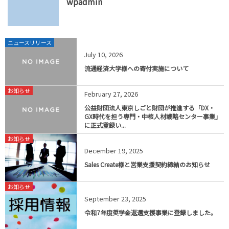
wpadmin
ニュースリリース
July
10
,
2026
流通経済大学様への寄付実施について
お知らせ
February
27
,
2026
公益財団法人東京しごと財団が推進する「DX・
GX時代を担う専門・中核人材戦略センター事業」
に正式登録い...
お知らせ
December
19
,
2025
Sales Create様と営業支援契約締結のお知らせ
お知らせ
September
23
,
2025
令和7年度奨学金返還支援事業に登録しました。