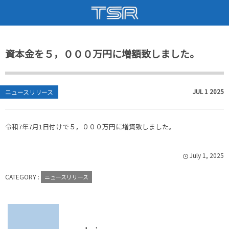
企業情報
採用情報
資本金を５，０００万円に増額致しました。
会社概要
インターンシップ
トップからのご挨拶
新卒・未経験者採用
JUL
1
2025
ニュースリリース
沿革
中途採用
令和7年7月1日付けで５，０００万円に増資致しました。
会社アクセス
社員の声
July
1
,
2025
取得資格
CATEGORY :
ニュースリリース