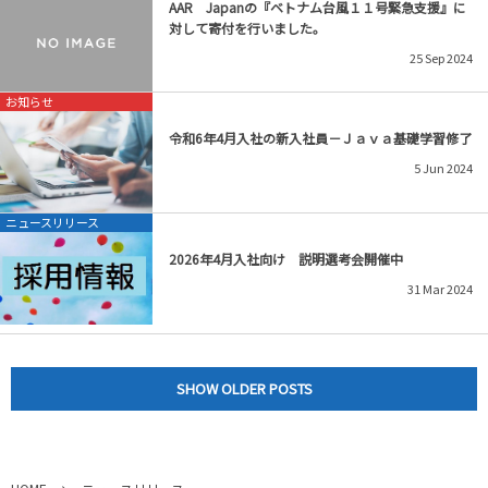
AAR Japanの『ベトナム台風１１号緊急支援』に
対して寄付を行いました。
25
Sep
2024
お知らせ
令和6年4月入社の新入社員－Ｊａｖａ基礎学習修了
5
Jun
2024
ニュースリリース
2026年4月入社向け 説明選考会開催中
31
Mar
2024
SHOW OLDER POSTS