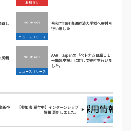
お知らせ
額致し
令和7年6月流通経済大学様へ寄付を
行いました
ニュースリリース
AAR Japanの『ベトナム台風１１
火災義
号緊急支援』に対して寄付を行いま
した。
ニュースリリース
年度新卒
【参加者 受付中】インターンシップ
情報 更新しました。